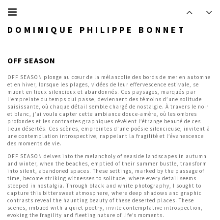
DOMINIQUE PHILIPPE BONNET
OFF SEASON
OFF SEASON plonge au cœur de la mélancolie des bords de mer en automne
et en hiver, lorsque les plages, vidées de leur effervescence estivale, se
muent en lieux silencieux et abandonnés. Ces paysages, marqués par
l'empreinte du temps qui passe, deviennent des témoins d’une solitude
saisissante, où chaque détail semble chargé de nostalgie. À travers le noir
et blanc, j’ai voulu capter cette ambiance douce-amère, où les ombres
profondes et les contrastes graphiques révèlent l’étrange beauté de ces
lieux désertés. Ces scènes, empreintes d’une poésie silencieuse, invitent à
une contemplation introspective, rappelant la fragilité et l’évanescence
des moments de vie.
OFF SEASON delves into the melancholy of seaside landscapes in autumn
and winter, when the beaches, emptied of their summer bustle, transform
into silent, abandoned spaces. These settings, marked by the passage of
time, become striking witnesses to solitude, where every detail seems
steeped in nostalgia. Through black and white photography, I sought to
capture this bittersweet atmosphere, where deep shadows and graphic
contrasts reveal the haunting beauty of these deserted places. These
scenes, imbued with a quiet poetry, invite contemplative introspection,
evoking the fragility and fleeting nature of life’s moments.